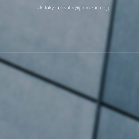
ｋk. tokyo-elevator@jcom.zaq.ne.jp