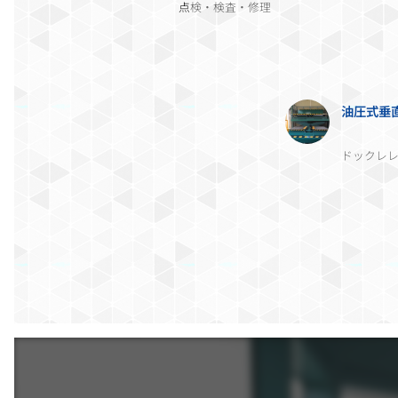
点
検・検査・修理
油圧式垂直
ドックレ